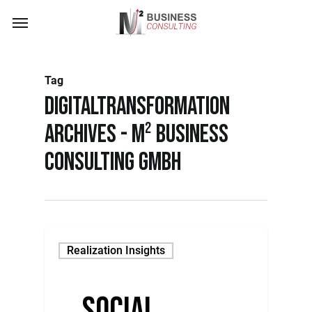
Skip
Menu
to
main
content
Tag
DigitalTransformation
Archives - M² Business
Consulting GmbH
Realization Insights
Social