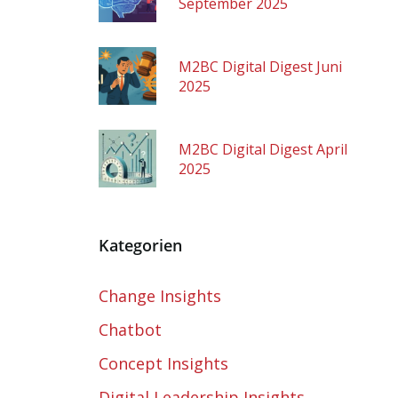
September 2025
M2BC Digital Digest Juni
2025
M2BC Digital Digest April
2025
flexibel und darüber hinaus
zQyUyRmg0JTNFTraditionelle
Kategorien
Change Insights
Chatbot
Concept Insights
Digital Leadership Insights