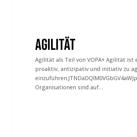
Agilität
Agilität als Teil von VOPA+ Agilität i
proaktiv, antizipativ und initiativ z
einzuführen.JTNDaDQlM0VGbGV4aWJp
Organisationen sind auf…