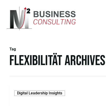
Skip
to
main
content
Tag
Flexibilität Archive
Digital Leadership Insights