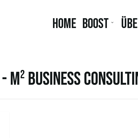
Home
BOOST
Übe
s - M² Business Consult