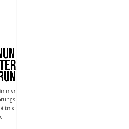
nung:
sterung
rung
 immer es
hrungskraft
ltnis zu
e