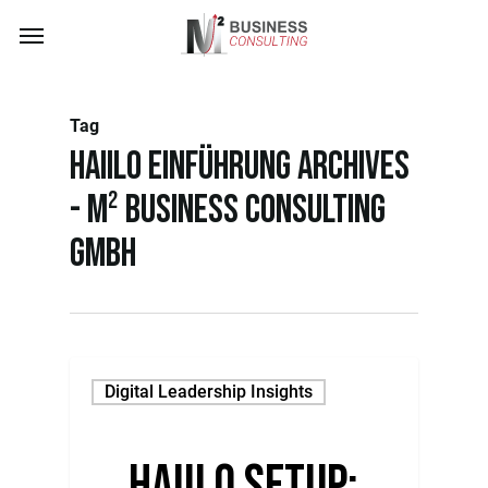
Skip
Menu
to
main
content
Tag
Haiilo Einführung Archives
- M² Business Consulting
GmbH
Digital Leadership Insights
Haiilo Setup: