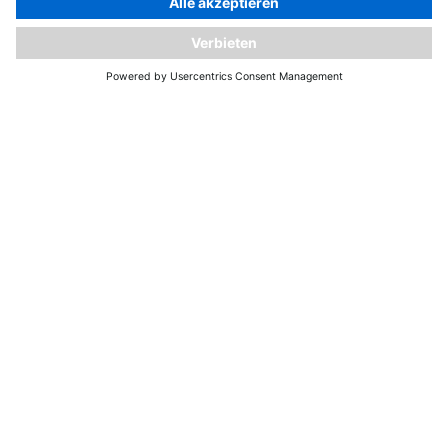
Digital Leadership Insights
Digitale
Fakten 2024
Februar
Edition
Digitale Fakten: Die
Auflösung zu unserem
Februar-Newsletter
Welche Digitale Fakten
Meldung ist frei
erfunden? Gratis für Sie:
Laden Sie sich jetzt