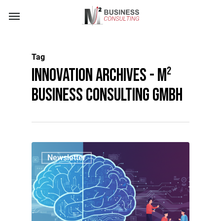
Skip
Menu
to
main
content
Tag
Innovation Archives - M²
Business Consulting GmbH
Newsletter