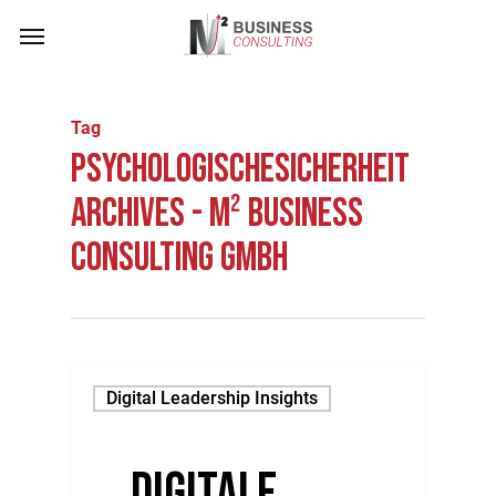
Skip
Menu
to
main
content
Tag
PsychologischeSicherheit
Archives - M² Business
Consulting GmbH
Digital Leadership Insights
Digitale