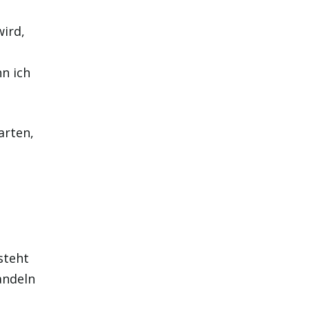
ird,
n ich
arten,
steht
andeln