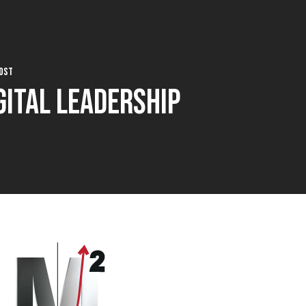
ost
gital Leadership