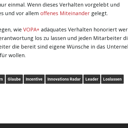
nur einmal. Wenn dieses Verhalten vorgelebt und
hes und vor allem
offenes Miteinander
gelegt.
egen, wie
VOPA+
adäquates Verhalten honoriert we
Verantwortung los zu lassen und jeden Mitarbeiter d
iter die bereit sind eigene Wünsche in das Unter
für wollen.
rn
Glaube
Incentive
Innovations Radar
Leader
Loslassen