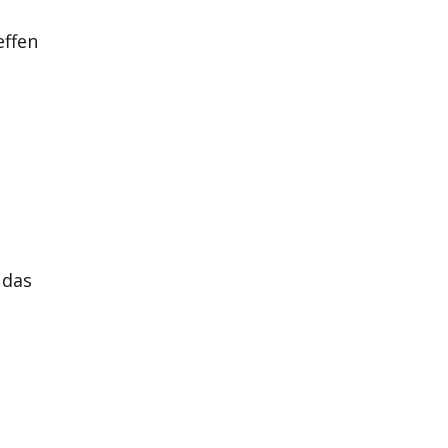
effen
 das