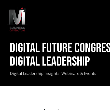
Skip
to
main
content
Digital Future Congre
DIGITAL LEADERSHIP
Digital Leadership Insights
,
Webinare & Events