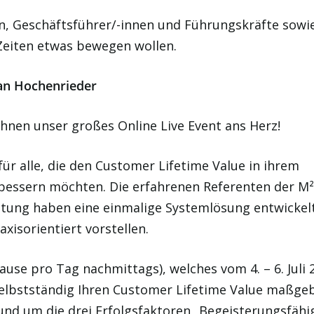
n, Geschäftsführer/-innen und Führungskräfte sowi
 Zeiten etwas bewegen wollen.
rian Hochenr
ieder
 Ihnen unser großes Online Live Event ans Herz!
für alle, die den Customer Lifetime Value in ihrem
erbessern möchten. Die erfahrenen Referenten der M
ng haben eine einmalige Systemlösung entwickelt
xisorientiert vorstellen.
 Pause pro Tag nachmittags), welches vom 4. – 6. Juli 
e selbstständig Ihren Customer Lifetime Value maßgeb
und um die drei Erfolgsfaktoren „Begeisterungsfähig