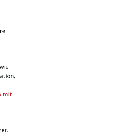
re
owie
ation,
o mit
er.