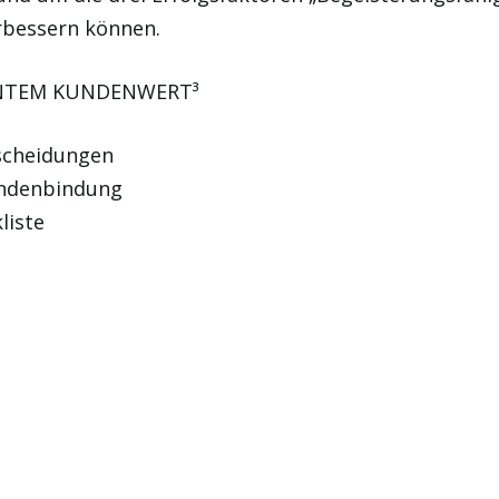
erbessern können.
LENTEM KUNDENWERT³
scheidungen
Kundenbindung
liste
: