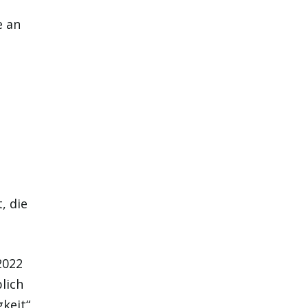
e an
²
, die
2022
lich
keit“,