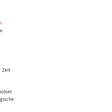
n
on
 Zeit
oolset
egische